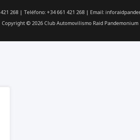
421 268 | Teléfono: +34 661 421 268 | Email:
inforaidpand
Copyright © 2026 Club Automovilismo Raid Pandemonium