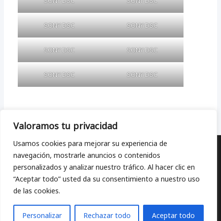
SONY DSC
SONY DSC
SONY DSC
SONY DSC
SONY DSC
SONY DSC
SONY DSC
SONY DSC
Valoramos tu privacidad
Usamos cookies para mejorar su experiencia de
navegación, mostrarle anuncios o contenidos
Whatsapp: +34 661 421 268 | Teléfono: +34 661 421 268
personalizados y analizar nuestro tráfico. Al hacer clic en
| Email:
inforaidpandemonium@gmail.com
“Aceptar todo” usted da su consentimiento a nuestro uso
de las cookies.
Copyright © 2026 Club Automovilismo Raid
Pandemonium
Personalizar
Rechazar todo
Aceptar todo